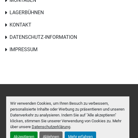
MONTAGEN
LAGERBÜHNEN
KONTAKT
DATENSCHUTZ-INFORMATION
IMPRESSUM
Cookie-Einstellungen
Wir verwenden Cookies, um Ihren Besuch zu verbessern,
personalisierte Inhalte oder Werbung zu präsentieren und unseren
Machinio System
-Website von
Machinio
Datenverkehr zu analysieren. Indem Sie auf "Alle akzeptieren"
klicken, stimmen Sie unserer Verwendung von Cookies zu. Mehr
facebook
twitter
whatsapp
über unsere
Datenschutzerklärung
.
Akzeptieren
Ablehnen
Mehr erfahren