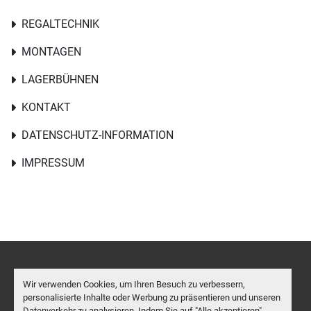
REGALTECHNIK
MONTAGEN
LAGERBÜHNEN
KONTAKT
DATENSCHUTZ-INFORMATION
IMPRESSUM
Cookie-Einstellungen
Wir verwenden Cookies, um Ihren Besuch zu verbessern,
personalisierte Inhalte oder Werbung zu präsentieren und unseren
Machinio System
-Website von
Machinio
Datenverkehr zu analysieren. Indem Sie auf "Alle akzeptieren"