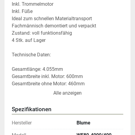
Inkl. Trommelmotor
Inkl. Füße
Ideal zum schnellen Materialtransport
Fachmännisch demontiert und verpackt
Zustand: voll funktionsfähig
4 Stk. auf Lager
Technische Daten:
Gesamtlänge: 4.055mm
Gesamtbreite inkl. Motor: 600mm
Gesamtbreite ohne Motor: 460mm
Gurtbreite: 400mm
Alle anzeigen
Gurtart: Glatt
Trommelmotor der Marke BDL
Spezifikationen
Motortyp: 11s KW0,3 m/s0,30
Hersteller
Blume
Gurtförderer