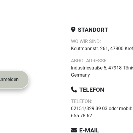
STANDORT
WO WIR SIND:
Keutmannstr. 261, 47800 Kre
ABHOLADRESSE:
Industriestraße 5, 47918 Töni
Germany
Anmelden
TELEFON
TELEFON:
02151/329 39 03 oder mobil:
655 78 62
E-MAIL