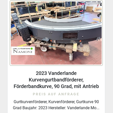
Ablauf und Materialfluss kostengünstig und 
nachhaltig zu optimieren. Selbst vollautomatische 
Sortiertechnik oder ergänzende Komponenten wie 
Kommissionierregale oder Behälter können wir Ihnen 
anbieten.
2023 Vanderlande
Kurvengurtbandförderer,
Förderbandkurve, 90 Grad, mit Antrieb
PREIS AUF ANFRAGE
Gurtkurvenförderer, Kurvenförderer, Gurtkurve 90
Grad Baujahr: 2023 Hersteller: Vanderlande Mo...