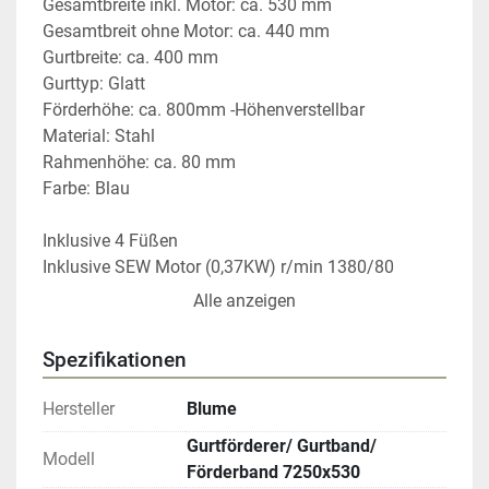
Gesamtbreite inkl. Motor: ca. 530 mm
Gesamtbreit ohne Motor: ca. 440 mm
Gurtbreite: ca. 400 mm
Gurttyp: Glatt
Förderhöhe: ca. 800mm -Höhenverstellbar
Material: Stahl
Rahmenhöhe: ca. 80 mm
Farbe: Blau
Inklusive 4 Füßen
Inklusive SEW Motor (0,37KW) r/min 1380/80
Alle anzeigen
Die Fördertechnik ist bis zum Abbau gelaufen.
Zustand: voll funktionsfähig, mit Gebrauchsspuren
Spezifikationen
Ideal zum schnellen Materialtransport
Hersteller
Blume
Fachmännisch demontiert und verpackt
Gurtförderer/ Gurtband/
Durch die hervorragende Verarbeitung der 
Modell
Förderband 7250x530
Fördertechnik gleitet Ihr Material, selbst unter hoher 