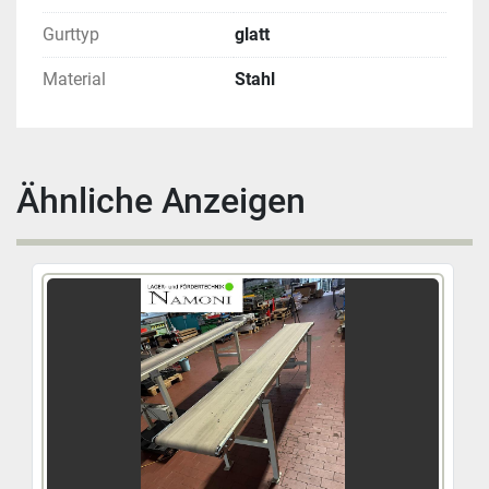
Angebot. Teilen Sie uns hierzu einfach Ihre 
Gurttyp
glatt
Anforderungen sowie die örtlichen Gegebenheiten 
mit.
Material
Stahl
Profitieren Sie von unserer langjährigen Erfahrung 
und unserem starken Netzwerk an Fachkräften. Wir 
realisieren erfolgreich Projekte für unterschiedlichste 
Branchen, darunter:
Ähnliche Anzeigen
Logistik 
Pharmaindustrie 
Handwerk 
Elektronikbranche 
Gemeinsam entwickeln wir wirtschaftliche und 
nachhaltige Lösungen zur Optimierung Ihres 
Materialflusses. Auch im Bereich automatisierter 
Sortiertechnik sowie ergänzender Systeme wie 
Kommissionierregale oder Behälterlösungen bieten 