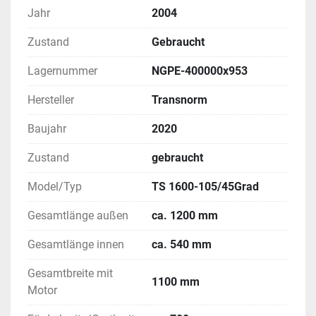
Zustand: voll funktionsfähig, mit üblichen 
Jahr
2004
Gebrauchsspuren 
Zustand
Gebraucht
Ideal für einen effizienten und schnellen 
Materialtransport 
Lagernummer
NGPE-400000x953
Fachgerecht demontiert und transportsicher 
verpackt 
Hersteller
Transnorm
Abholadresse:
Baujahr
2020
 Industriestraße 5, 47918 Tönisvorst
Zustand
gebraucht
Dank der hochwertigen Verarbeitung gewährleistet 
die Fördertechnik einen gleichmäßigen und 
Model/Typ
TS 1600-105/45Grad
schonenden Materialfluss – selbst bei hoher 
Belastung.
Gesamtlänge außen
ca. 1200 mm
Gesamtlänge innen
ca. 540 mm
Maßgeschneiderte Lösungen für Ihre Intralogistik
Ob Rollenbahnen, Gurtförderer, Schrägförderer oder 
Gesamtbreite mit
Teleskopförderer für die Be- und Entladung – wir 
1100 mm
Motor
sind Ihr kompetenter Ansprechpartner. Gerne 
unterstützen wir Sie bei der Planung, Konzeption 