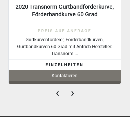
Kommissionierregale oder Behälterlösungen bieten 
2020 Transnorm Gurtbandförderkurve,
wir Ihnen umfassende Unterstützung.
Förderbandkurve 60 Grad
PREIS AUF ANFRAGE
Gurtkurvenförderer, Förderbandkurven,
Gurtbandkurven 60 Grad mit Antrieb Hersteller:
Transnorm ...
EINZELHEITEN
Kontaktieren
‹
›