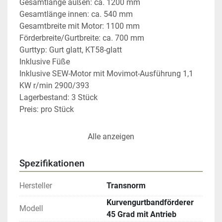
Gesamtlänge außen: ca. 1200 mm
Gesamtlänge innen: ca. 540 mm
Gesamtbreite mit Motor: 1100 mm
Förderbreite/Gurtbreite: ca. 700 mm
Gurttyp: Gurt glatt, KT58-glatt
Inklusive Füße
Inklusive SEW-Motor mit Movimot-Ausführung 1,1 
KW r/min 2900/393
Lagerbestand: 3 Stück
Preis: pro Stück 
Interne Artikelnummer: 2026032306
Alle anzeigen
Fördertechnik – zuverlässig und sofort 
Spezifikationen
einsatzbereit
Die angebotene Fördertechnik war bis zum Abbau 
Hersteller
Transnorm
durchgehend in Betrieb und ist voll funktionsfähig.
Kurvengurtbandförderer
Modell
45 Grad mit Antrieb
Eigenschaften: