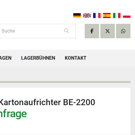
facebook
twitter
what
TAGEN
LAGERBÜHNEN
KONTAKT
Kartonaufrichter BE-2200
nfrage