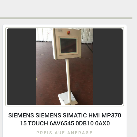
Sartorius Gurtbandwaage, Kontrollwaage,
Waage, Modell WM35600x400
PREIS AUF ANFRAGE