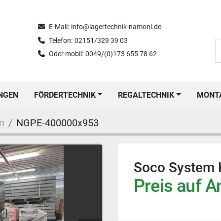
E-Mail:
info@lagertechnik-namoni.de
Telefon:
02151/329 39 03
Oder mobil:
0049/(0)173 655 78 62
UNGEN
FÖRDERTECHNIK
REGALTECHNIK
MON
n
NGPE-400000x953
Soco System 
Preis auf A