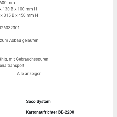
1600 mm
 x 130 B x 100 mm H
 x 315 B x 450 mm H
2026032301
is zum Abbau gelaufen.
fähig, mit Gebrauchsspuren
erialtransport
rt und verpackt
Alle anzeigen
traße 5 (47918 Tönisvorst)
sanft zum Bestimmungsort.
Soco System
Kartonaufrichter BE-2200
n für Ihre Intralogistik