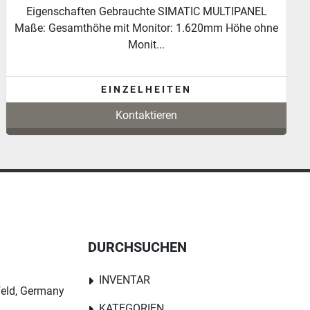
Kontrollwaage/Gurtbandwaage/Waage Hersteller:
Sartorius Zustand: gebraucht Modell: Sartorius W...
EINZELHEITEN
Kontaktieren
DURCHSUCHEN
INVENTAR
feld, Germany
KATEGORIEN