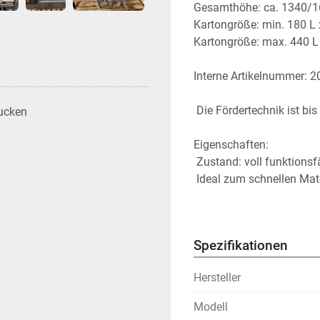
Gesamthöhe: ca. 1340/
Kartongröße: min. 180 L
Kartongröße: max. 440 L
Interne Artikelnummer: 
 Die Fördertechnik ist b
ucken
Eigenschaften:
 Zustand: voll funktions
 Ideal zum schnellen Mat
 Fachmännisch demontie
Abholadresse: Industries
Spezifikationen
 Durch die hervorragende Verarbeitung der Fördertechnik gleitet Ihr Material, selbst 
unter hoher Belastung, 
Hersteller
Modell
Maßgeschneiderte Lösunge