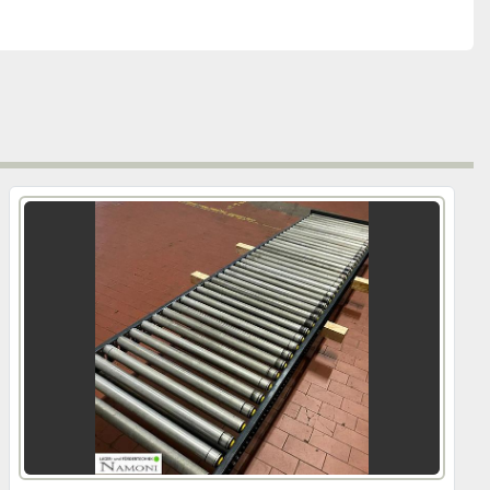
iert.
ltig zu optimieren. Selbst vollautomatische 
änzende Komponenten wie Kommissionierregale oder 
n anbieten.