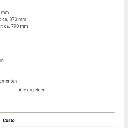
0 mm
r: ca. 870 mm
or: ca. 790 mm
mm
egmenten
mm
Alle anzeigen
mm
en
Costo
2026022103