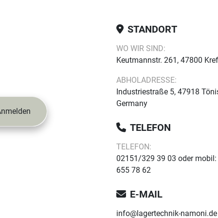
STANDORT
WO WIR SIND:
Keutmannstr. 261, 47800 Kre
ABHOLADRESSE:
Industriestraße 5, 47918 Töni
Germany
Anmelden
TELEFON
TELEFON:
02151/329 39 03 oder mobil:
655 78 62
E-MAIL
info@lagertechnik-namoni.de