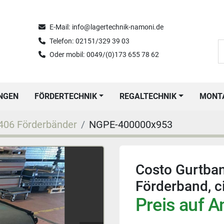
E-Mail:
info@lagertechnik-namoni.de
Telefon:
02151/329 39 03
Oder mobil:
0049/(0)173 655 78 62
UNGEN
FÖRDERTECHNIK
REGALTECHNIK
MON
406 Förderbänder
NGPE-400000x953
Costo Gurtban
Förderband, c
Preis auf A