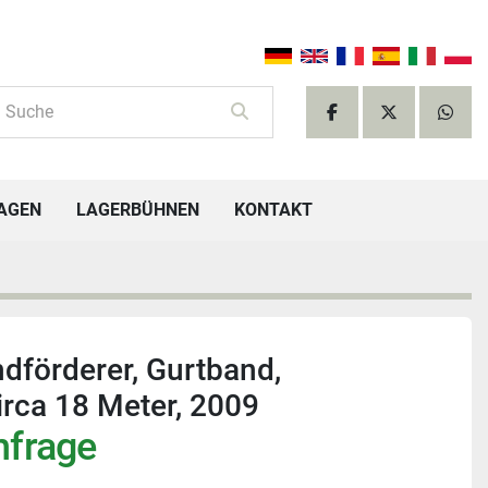
facebook
twitter
what
TAGEN
LAGERBÜHNEN
KONTAKT
dförderer, Gurtband,
irca 18 Meter, 2009
nfrage