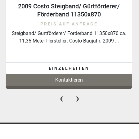
Rollenbahn Förderbahn Fördertechnik
PREIS AUF ANFRAGE
Eigenschaften: * Gebrauchte Rollenbahn * Sehr stabile
Ausführung * Füße separat zu bestellen ...
EINZELHEITEN
Kontaktieren
‹
›