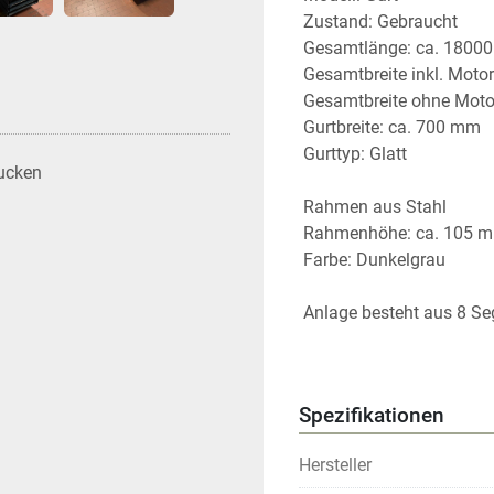
 Zustand: Gebraucht
 Gesamtlänge: ca. 1800
 Gesamtbreite inkl. Moto
 Gesamtbreite ohne Mot
 Gurtbreite: ca. 700 mm
 Gurttyp: Glatt
ucken
 Rahmen aus Stahl
 Rahmenhöhe: ca. 105 
 Farbe: Dunkelgrau
 Anlage besteht aus 8 S
 7 Segmente: ca. 2250 
 1 Segmente: ca. 2330 
Spezifikationen
 Füße separat zu bestell
 Inklusive SEW-Motor
Hersteller
Interne Artikelnummer: 