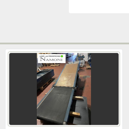
erfolgreich Projekte realis
 Gemeinsam werden wir Wege erarbeiten, um Ihren Ablauf und Materialfluss 
kostengünstig und nachha
Sortiertechnik oder erg
Behälter können wir Ihne