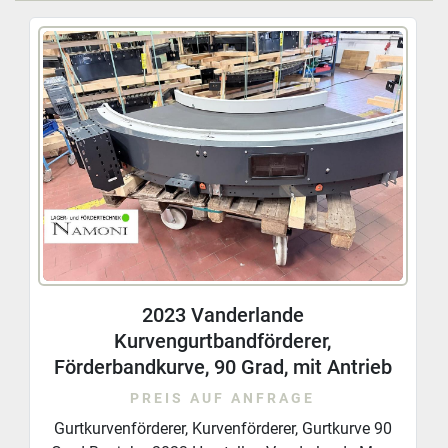
Gemeinsam werden wir Wege erarbeiten, um Ihren 
Ablauf und Materialfluss kostengünstig und 
nachhaltig zu optimieren. Selbst vollautomatische 
Sortiertechnik oder ergänzende Komponenten wie 
Kommissionierregale oder Behälter können wir Ihnen 
anbieten.
2023 Vanderlande
Kurvengurtbandförderer,
Förderbandkurve, 90 Grad, mit Antrieb
PREIS AUF ANFRAGE
Gurtkurvenförderer, Kurvenförderer, Gurtkurve 90