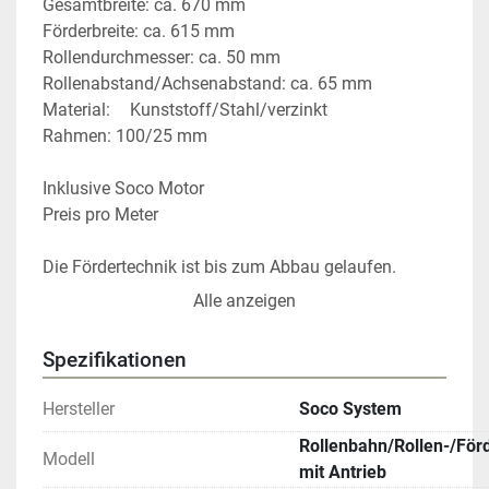
Gesamtbreite: ca. 670 mm
Förderbreite: ca. 615 mm
Rollendurchmesser: ca. 50 mm
Rollenabstand/Achsenabstand: ca. 65 mm
Material: 	Kunststoff/Stahl/verzinkt
Rahmen: 100/25 mm
Inklusive Soco Motor
Preis pro Meter 
Die Fördertechnik ist bis zum Abbau gelaufen.
Durch die hervorragende Verarbeitung der 
Alle anzeigen
Fördertechnik gleitet Ihr Material, selbst unter hoher 
Belastung, sanft zum Bestimmungsort.
Spezifikationen
Maßgeschneiderte Lösungen für Ihre Intralogistik
Hersteller
Soco System
Für Rollenbahnen, Gurtbahnen, Schrägförderer oder 
Rollenbahn/Rollen-/För
Teleskope zur Be- und Entladung Ihrer Waren sind 
Modell
mit Antrieb
wir Ihr kompetenter Ansprechpartner! Gerne erstellen 