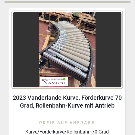
Eigenschaften:
Zustand: voll funktionsfähig, mit Gebrauchsspuren
Ideal zum schnellen Materialtransport
Fachmännisch demontiert und verpackt
Abholadresse: Industriestraße 5 (47918 Tönisvorst)
2023 Vanderlande Kurve, Förderkurve 70
Grad, Rollenbahn-Kurve mit Antrieb
PREIS AUF ANFRAGE
Kurve/Förderkurve/Rollenbahn 70 Grad