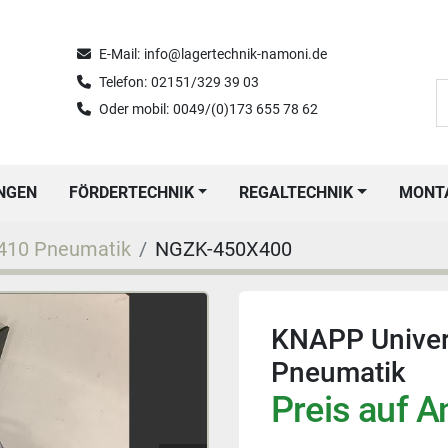
E-Mail:
info@lagertechnik-namoni.de
Telefon:
02151/329 39 03
Oder mobil:
0049/(0)173 655 78 62
UNGEN
FÖRDERTECHNIK
REGALTECHNIK
MON
410 Pneumatik
NGZK-450X400
KNAPP Univers
Pneumatik
Preis auf A