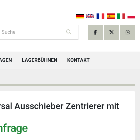
facebook
twitter
what
TAGEN
LAGERBÜHNEN
KONTAKT
al Ausschieber Zentrierer mit
nfrage