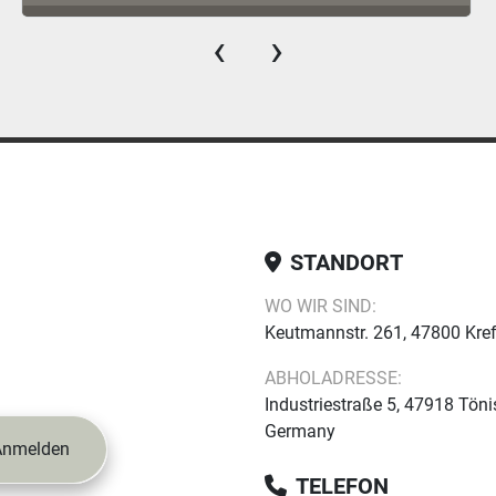
‹
›
STANDORT
WO WIR SIND:
Keutmannstr. 261, 47800 Kre
ABHOLADRESSE:
Industriestraße 5, 47918 Töni
Germany
Anmelden
TELEFON