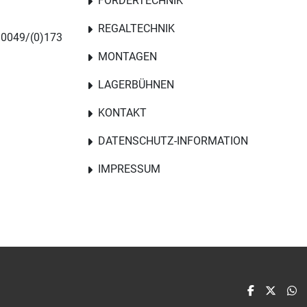
FÖRDERTECHNIK
REGALTECHNIK
 0049/(0)173
MONTAGEN
LAGERBÜHNEN
KONTAKT
DATENSCHUTZ-INFORMATION
IMPRESSUM
facebook
twitter
w