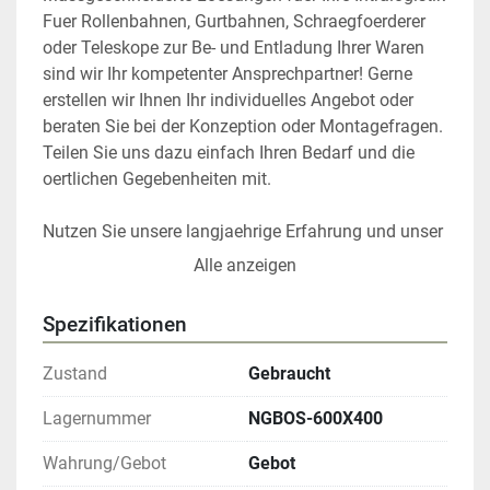
Fuer Rollenbahnen, Gurtbahnen, Schraegfoerderer 
oder Teleskope zur Be- und Entladung Ihrer Waren 
sind wir Ihr kompetenter Ansprechpartner! Gerne 
erstellen wir Ihnen Ihr individuelles Angebot oder 
beraten Sie bei der Konzeption oder Montagefragen. 
Teilen Sie uns dazu einfach Ihren Bedarf und die 
oertlichen Gegebenheiten mit.

Nutzen Sie unsere langjaehrige Erfahrung und unser 
hervorragendes Netzwerk an Fachleuten. Fuer 
Alle anzeigen
Unternehmen der verschiedensten Branchen, wie 
z.B.: Logistik, Pharmaindustrie, Handwerk oder die 
Spezifikationen
Elektronikbranche haben wir bereits erfolgreich 
Projekte realisiert.

Zustand
Gebraucht
Gemeinsam werden wir Wege erarbeiten, um Ihren 
Lagernummer
NGBOS-600X400
Ablauf und Materialfluss kostenguenstig und 
Wahrung/Gebot
Gebot
nachhaltig zu optimieren. Selbst vollautomatische 