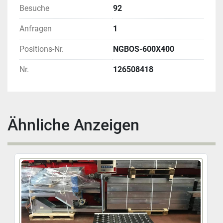
Sortiertechnik oder ergaenzende Komponenten wie 
Besuche
92
Kommissionierregale oder Behaelter koennen wir 
Ihnen anbieten.
Anfragen
1
Positions-Nr.
NGBOS-600X400
Nr.
126508418
Ähnliche Anzeigen