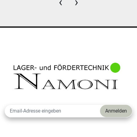
‹
›
Anmelden