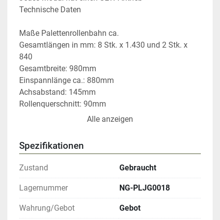
Technische Daten

Maße Palettenrollenbahn ca.

Gesamtlängen in mm: 8 Stk. x 1.430 und 2 Stk. x 
840

Gesamtbreite: 980mm

Einspannlänge ca.: 880mm

Achsabstand: 145mm

Rollenquerschnitt: 90mm

Palettenrollenbahn

Alle anzeigen
Durch die hervorragende Verarbeitung der 
Palettenrollenbahn gleitet Ihr Material, selbst unter 
Spezifikationen
hoher Belastung, sanft zum Bestimmungsort.

Maßgeschneiderte Loesungen fuer Ihre Intralogistik

Zustand
Gebraucht
Für Rollenbahnen, Gurtbahnen, Schrägförderer oder 
Teleskope zur Be- und Entladung Ihrer Waren sind 
Lagernummer
NG-PLJG0018
wir Ihr kompetenter Ansprechpartner! Gerne erstellen 
Wahrung/Gebot
Gebot
wir Ihnen Ihr individuelles Angebot oder beraten Sie 