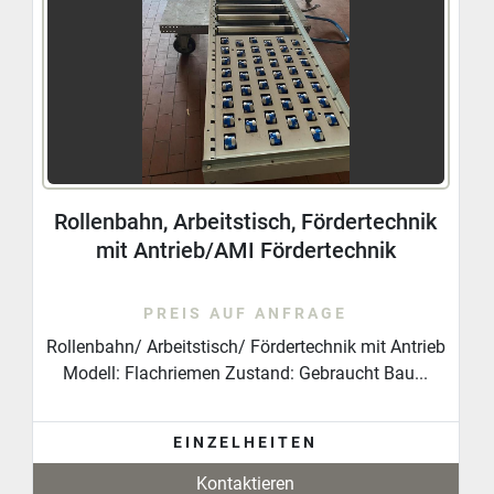
hervorragendes Netzwerk an Fachleuten. Für 
Unternehmen der verschiedensten Branchen, wie 
z.B.: Logistik, Pharmaindustrie, Handwerk oder die 
Elektronikbranche haben wir bereits erfolgreich 
Projekte realisiert.
Gemeinsam werden wir Wege erarbeiten, um Ihren 
Ablauf und Materialfluss kostengünstig und 
Rollenbahn, Arbeitstisch, Fördertechnik
nachhaltig zu optimieren. Selbst vollautomatische 
mit Antrieb/AMI Fördertechnik
Sortiertechnik oder ergänzende Komponenten wie 
Kommissionierregale oder Behälter können wir Ihnen 
anbieten.
PREIS AUF ANFRAGE
Rollenbahn/ Arbeitstisch/ Fördertechnik mit Antrieb
Modell: Flachriemen Zustand: Gebraucht Bau...
EINZELHEITEN
Kontaktieren