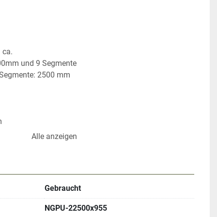
 ca.
500mm und 9 Segmente
 Segmente: 2500 mm
m
Alle anzeigen
Gebraucht
erarbeitung der Palettenrollenbahn gleitet Ihr Material, 
tung, sanft zum Bestimmungsort.
NGPU-22500x955