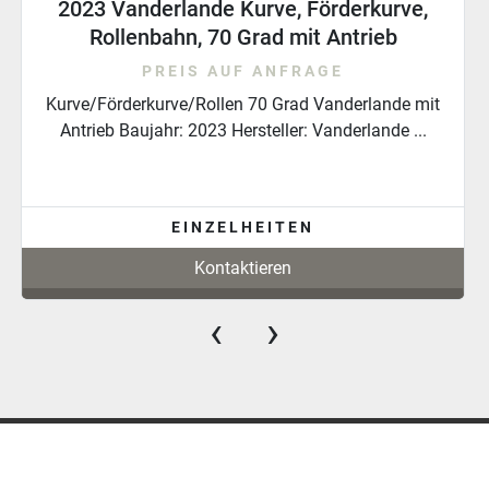
2013 BITO Rollenbahn mit Schwerkraft, ca.
13760 mm
PREIS AUF ANFRAGE
Rollenbahn/Rollen 13,76 Meter von BITO Hersteller:
BITO Zustand: gebraucht Baujahr: 2013 Mode...
EINZELHEITEN
Kontaktieren
‹
›