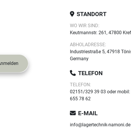
STANDORT
WO WIR SIND:
Keutmannstr. 261, 47800 Kre
ABHOLADRESSE:
Industriestraße 5, 47918 Töni
Germany
Anmelden
TELEFON
TELEFON:
02151/329 39 03 oder mobil:
655 78 62
E-MAIL
info@lagertechnik-namoni.de