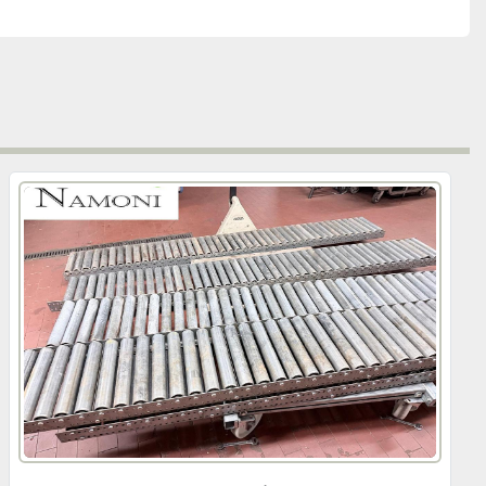
en fuer Ihre Intralogistik
hnen, Schrägförderer oder Teleskope zur Be- und 
d wir Ihr kompetenter Ansprechpartner! Gerne erstellen 
es Angebot oder beraten Sie bei der Konzeption oder 
 uns dazu einfach Ihren Bedarf und die örtlichen 
hrige Erfahrung und unser hervorragendes Netzwerk an 
en der verschiedensten Branchen, wie z.B.: Logistik, 
k oder die Elektronikbranche haben wir bereits 
iert.
e erarbeiten, um Ihren Ablauf und Materialfluss 
ltig zu optimieren. Selbst vollautomatische 
änzende Komponenten wie Kommissionierregale oder 
anbieten.     