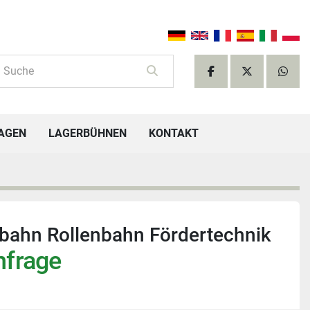
facebook
twitter
what
TAGEN
LAGERBÜHNEN
KONTAKT
nbahn Rollenbahn Fördertechnik
nfrage