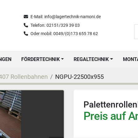
E-Mail:
info@lagertechnik-namoni.de
Telefon:
02151/329 39 03
Oder mobil:
0049/(0)173 655 78 62
UNGEN
FÖRDERTECHNIK
REGALTECHNIK
MON
407 Rollenbahnen
NGPU-22500x955
Palettenrolle
Preis auf A