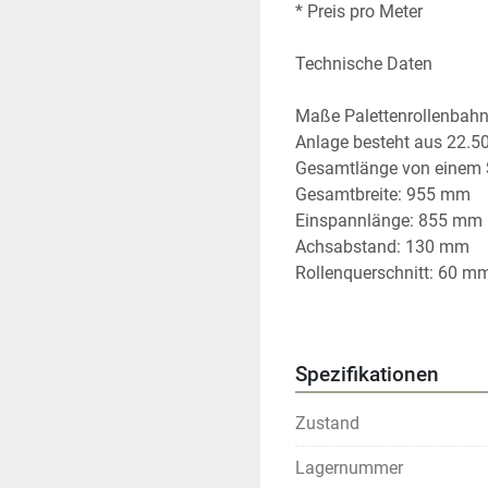
* Preis pro Meter
Technische Daten
Maße Palettenrollenbahn
Anlage besteht aus 22.
Gesamtlänge von einem
Gesamtbreite: 955 mm
Einspannlänge: 855 mm
Achsabstand: 130 mm
Rollenquerschnitt: 60 m
Material: Stahl, verzinkt
Höhe Rahmen: 80 mm
Spezifikationen
Palettenrollenbahn
Zustand
Durch die hervorragende V
selbst unter hoher Belas
Lagernummer