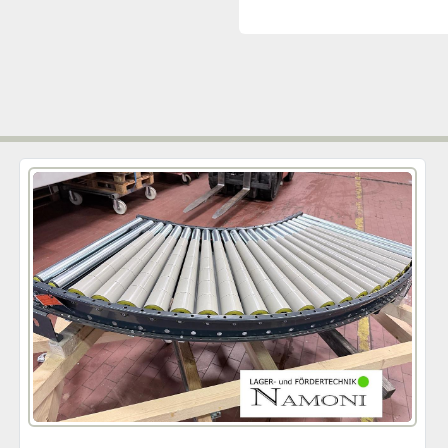
Maßgeschneiderte Loesung
Für Rollenbahnen, Gurtba
Entladung Ihrer Waren sin
wir Ihnen Ihr individuell
Montagefragen. Teilen Sie
Gegebenheiten mit.
Nutzen Sie unsere langjä
Fachleuten. Für Unternehm
Pharmaindustrie, Handwer
erfolgreich Projekte realis
Gemeinsam werden wir Weg
kostengünstig und nachha
Sortiertechnik oder erg
Behälter können wir Ihnen 